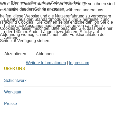
die Ringherstellung, dem Goldschmied einen
Wir nutzen Cookies auf unserer Website. Einige von ihnen sind
entscheidenden Schritt entgegen.
essenziell für den Betrieb der Seite, während andere uns
helfen, diese Website und die Nutzererfahrung zu verbessern
Es wird aus den Standardmodulen 1 und 2 hergestellt und
(Tracking Cookies). Sie können selbst entscheiden, ob Sie die
hat je nach Ausgangsmodul eine Länge von ca. 70mm
Cookies zulassen möchten. Bitte beachten Sie, dass bei einer
oder 140mm. Ander Längen bzw. kürzere Stücke auf
Ablehnung womöglich nicht mehr alle Funktionalitäten der
Anfrage.
Seite zur Verfügung stehen.
Akzeptieren
Ablehnen
Weitere Informationen
|
Impressum
ÜBER UNS
Schichtwerk
Werkstatt
Presse