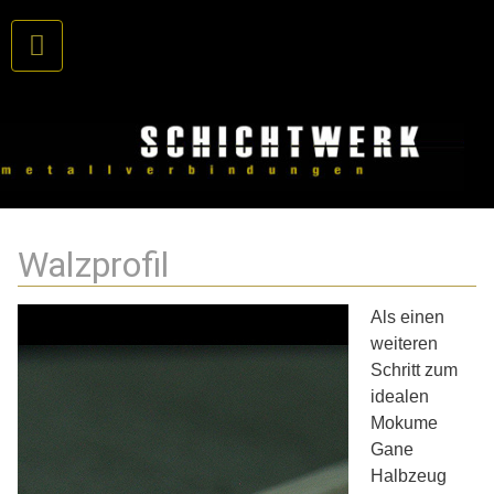
Walzprofil
Als einen
weiteren
Schritt zum
idealen
Mokume
Gane
Halbzeug