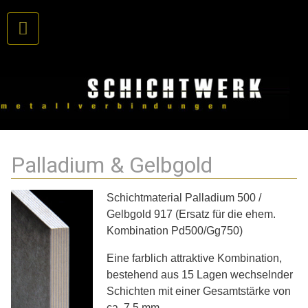
Palladium & Gelbgold
Schichtmaterial Palladium 500 /
Gelbgold 917 (Ersatz für die ehem.
Kombination Pd500/Gg750)
Eine farblich attraktive Kombination,
bestehend aus 15 Lagen wechselnder
Schichten mit einer Gesamtstärke von
ca. 7,5 mm.