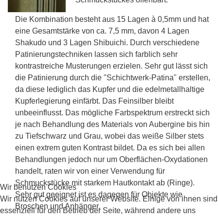
Die Kombination besteht aus 15 Lagen à 0,5mm und hat
eine Gesamtstärke von ca. 7,5 mm, davon 4 Lagen
Shakudo und 3 Lagen Shibuichi. Durch verschiedene
Patinierungstechniken lassen sich farblich sehr
kontrastreiche Musterungen erzielen. Sehr gut lässt sich
die Patinierung durch die "Schichtwerk-Patina" erstellen,
da diese lediglich das Kupfer und die edelmetallhaltige
Kupferlegierung einfärbt. Das Feinsilber bleibt
unbeeinflusst. Das mögliche Farbspektrum erstreckt sich
je nach Behandlung des Materials von Aubergine bis hin
zu Tiefschwarz und Grau, wobei das weiße Silber stets
einen extrem guten Kontrast bildet. Da es sich bei allen
Behandlungen jedoch nur um Oberflächen-Oxydationen
handelt, raten wir von einer Verwendung für
Schmuckstücke mit starkem Hautkontakt ab (Ringe).
Wir benutzen Cookies
Sehr gut geeignet ist es dagegen für Objekte wie
Wir nutzen Cookies auf unserer Website. Einige von ihnen sind
Broschen und Anhänger.
essenziell für den Betrieb der Seite, während andere uns