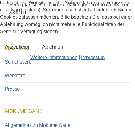
helfen, diese Website und die Nutzererfahrung zu verbessern
Verfügbar ist es bis hin zu Plattengrößen von ca. 88 mm
(Tracking Cookies). Sie können selbst entscheiden, ob Sie die
x 88 mm
Cookies zulassen möchten. Bitte beachten Sie, dass bei einer
Ablehnung womöglich nicht mehr alle Funktionalitäten der
Seite zur Verfügung stehen.
Akzeptieren
Ablehnen
ÜBER UNS
Weitere Informationen
|
Impressum
Schichtwerk
Werkstatt
Presse
MOKUME GANE
Allgemeines zu Mokume Gane