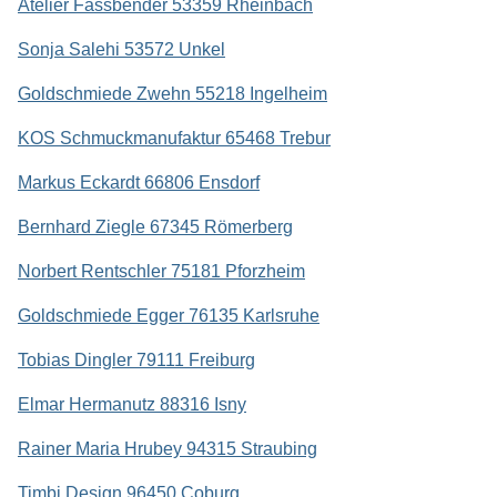
Atelier Fassbender 53359 Rheinbach
Sonja Salehi 53572 Unkel
Goldschmiede Zwehn 55218 Ingelheim
KOS Schmuckmanufaktur 65468 Trebur
Markus Eckardt 66806 Ensdorf
Bernhard Ziegle 67345 Römerberg
Norbert Rentschler 75181 Pforzheim
Goldschmiede Egger 76135 Karlsruhe
Tobias Dingler 79111 Freiburg
Elmar Hermanutz 88316 Isny
Rainer Maria Hrubey 94315 Straubing
Timbi Design 96450 Coburg